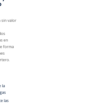
o
 sin valor
dos
as en
de forma
nes
rtero.
 la
egas
e las