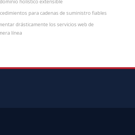
dominio holístico extensible
cedimientos para cadenas de suministro fiables
entar drásticamente los servicios web de
mera línea