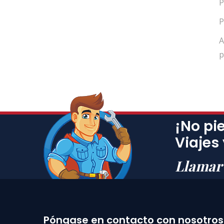
P
P
A
p
¡No pi
Viajes
Llamar
Póngase en contacto con nosotros