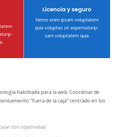
s
Licencia y seguro
s
Nemo enim ipsam voluptatem
ptatem
quia voluptas sit aspernaturip-
aturip-
sam voluptatem quia.
a.
logía habilitada para la web. Coordinar de
pensamiento "fuera de la caja" centrado en los
ovar con objetividad