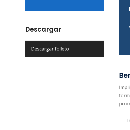
Descargar
Descargar folleto
Ben
Impl
forma
proce
I