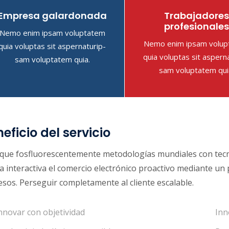
Empresa galardonada
Trabajadore
profesionale
Nemo enim ipsam voluptatem
Nemo enim ipsam volu
quia voluptas sit aspernaturip-
quia voluptas sit aspern
sam voluptatem quia.
sam voluptatem qui
eficio del servicio
ique fosfluorescentemente metodologías mundiales con tecno
 interactiva el comercio electrónico proactivo mediante un 
sos. Perseguir completamente al cliente escalable.
nnovar con objetividad
Inn