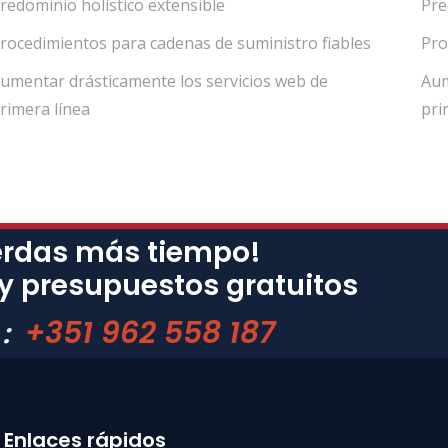
redominio holístico extensible
Pre
rocedimientos para cadenas de suministro fiables
Pro
umentar drásticamente los servicios web de
Aum
rimera línea
pri
erdas más tiempo!
 y presupuestos gratuitos
+351 962 558 187
 :
Enlaces rápidos