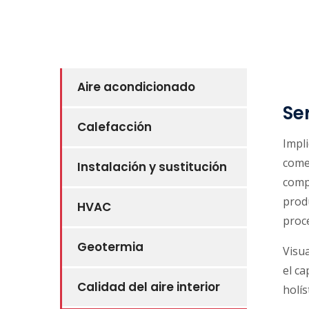
Aire acondicionado
Se
Calefacción
Impl
come
Instalación y sustitución
compl
prod
HVAC
proce
Geotermia
Visua
el ca
Calidad del aire interior
holís