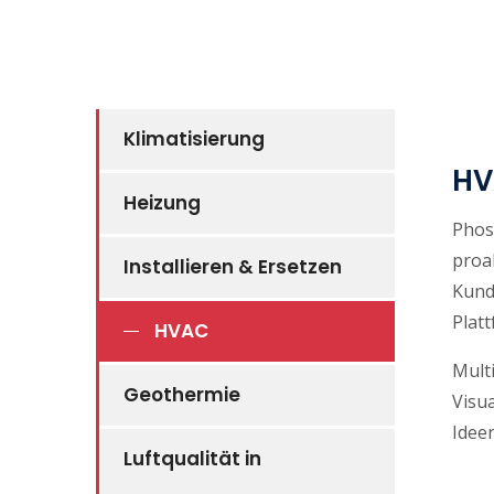
Klimatisierung
HV
Heizung
Phos
proa
Installieren & Ersetzen
Kunde
Platt
HVAC
Mult
Geothermie
Visu
Ideen
Luftqualität in