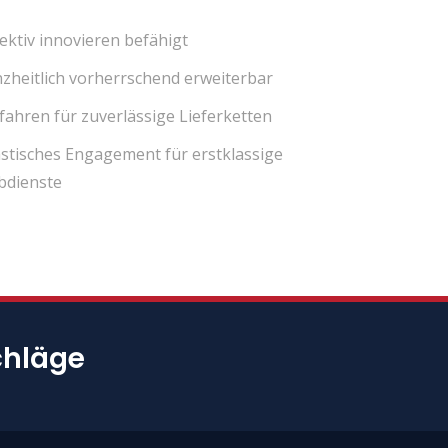
ektiv innovieren befähigt
zheitlich vorherrschend erweiterbar
fahren für zuverlässige Lieferketten
stisches Engagement für erstklassige
dienste
chläge