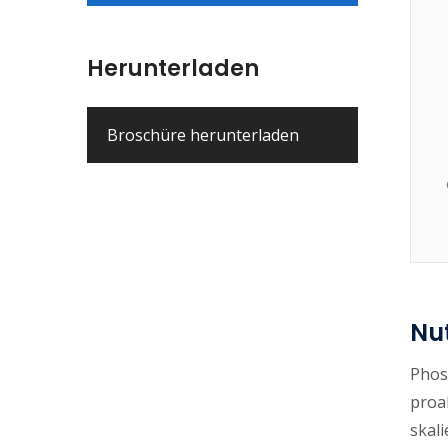
Herunterladen
Broschüre herunterladen
Nut
Phos
proa
skal