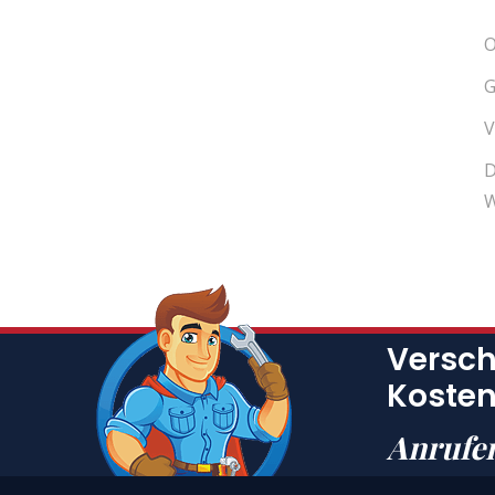
O
G
V
D
W
Versch
Kosten
Anrufe