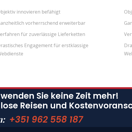
bjektiv innovieren befähigt
Obj
anzheitlich vorherrschend erweiterbar
Gan
erfahren für zuverlässige Lieferketten
Ver
rastisches Engagement für erstklassige
Dra
ebdienste
Web
wenden Sie keine Zeit mehr!
lose Reisen und Kostenvorans
+351 962 558 187
n: