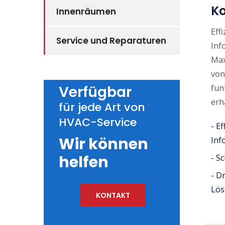
Ko
Innenräumen
Eff
Service und Reparaturen
Inf
Max
von
Verfügbar
fun
erh
für jede Art von
HVAC-Service
- E
Wir können
Inf
helfen
- S
- D
Lös
KONTAKT